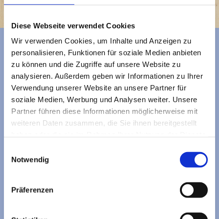
Diese Webseite verwendet Cookies
Wir verwenden Cookies, um Inhalte und Anzeigen zu
Dürfen wir uns vorstellen?
personalisieren, Funktionen für soziale Medien anbieten
zu können und die Zugriffe auf unsere Website zu
analysieren. Außerdem geben wir Informationen zu Ihrer
...wir sind ein junges und junggebliebenes Team,
Verwendung unserer Website an unsere Partner für
das seit der Betriebsgründung 1995 nach und
soziale Medien, Werbung und Analysen weiter. Unsere
nach zu einem kreativen Expertenpool
Partner führen diese Informationen möglicherweise mit
zusammen gewachsen ist.
weiteren Daten zusammen, die Sie ihnen bereitgestellt
haben oder die sie im Rahmen Ihrer Nutzung der Dienste
gesammelt haben.
Einwilligungsauswahl
Unser Anspruch:
Notwendig
Wir begeistern unsere Kunden durch unser
Präferenzen
innovatives Potential, der hohen
Verarbeitungsqualität und den individuellen,